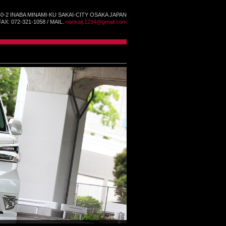
40-2 INABA MINAMI-KU SAKAI-CITY OSAKA JAPAN
FAX: 072-321-1058 / MAIL.
nankaij.1234@gmail.com