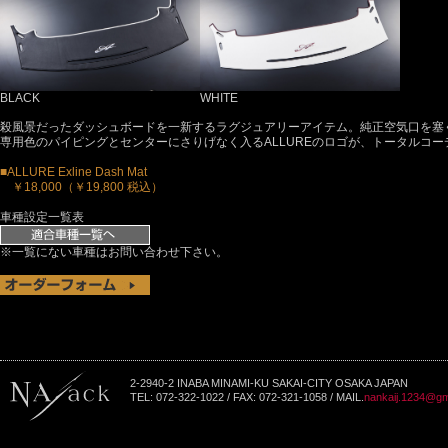
BLACK
WHITE
殺風景だったダッシュボードを一新するラグジュアリーアイテム。純正空気口を塞
専用色のパイピングとセンターにさりげなく入るALLUREのロゴが、トータルコ
■ALLURE Exline Dash Mat
￥18,000（￥19,800 税込）
車種設定一覧表
※一覧にない車種はお問い合わせ下さい。
2-2940-2 INABA MINAMI-KU SAKAI-CITY OSAKA JAPAN
TEL: 072-322-1022 / FAX: 072-321-1058 / MAIL.
nankaij.1234@gm