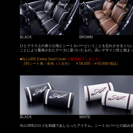
BLACK
BROWN
ひとクラス上の座り心地とシートカバーということを忘れさせるぐら
ことにより蓄積されたデータに基づいたもの。高いデザイン性と相ま
■ALLURE Exline Seat Cover
※販売終了しました。
2列シート車／各色（１台分） ￥58,000（￥63,800 税込）
BLACK
WHITE
ALLUREのロゴを刺繍であしらったアイテム。シートカバーとの組み