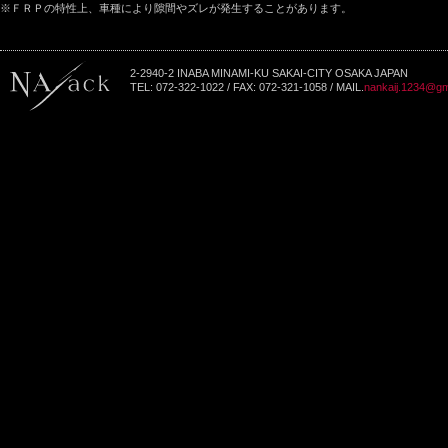
※ＦＲＰの特性上、車種により隙間やズレが発生することがあります。
2-2940-2 INABA MINAMI-KU SAKAI-CITY OSAKA JAPAN
TEL: 072-322-1022 / FAX: 072-321-1058 / MAIL.
nankaij.1234@gm