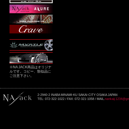
※NA JACK商品はオリジナ
ルです。コピー、類似品に
ご注意下さい。
2-2940-2 INABA MINAMI-KU SAKAI-CITY OSAKA JAPAN
TEL: 072-322-1022 / FAX: 072-321-1058 / MAIL.
nankaij.1234@gm