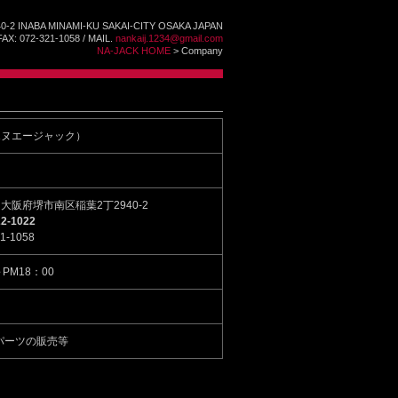
40-2 INABA MINAMI-KU SAKAI-CITY OSAKA JAPAN
FAX: 072-321-1058 / MAIL.
nankaij.1234@gmail.com
NA-JACK HOME
> Company
k（エヌエージャック）
56 大阪府堺市南区稲葉2丁2940-2
22-1022
21-1058
～
PM18：00
パーツの販売等