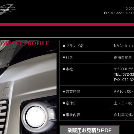
2-29
TEL: 072-322-1022 / 
■ ブランド名
NA Jac
■ 社名
南海自動車
■ 本社
〒590-01
TEL: 072-3
FAX: 072-3
■ 営業時間
AM10：00
■ 定休日
土・日・祝
■ 事業内容
自動車関連